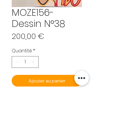
MOZE156-
Dessin N°38
Prix
200,00 €
Quantité
*
Ajouter au panier
Commander et payer
MOZE 156
(Alexandre Pardo) - Fr
né en 1973