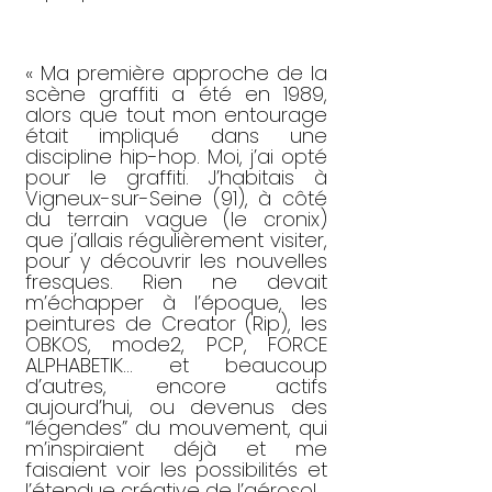
« Ma première approche de la
scène graffiti a été en 1989,
alors que tout mon entourage
était impliqué dans une
discipline hip-hop. Moi, j’ai opté
pour le graffiti. J’habitais à
Vigneux-sur-Seine (91), à côté
du terrain vague (le cronix)
que j’allais régulièrement visiter,
pour y découvrir les nouvelles
fresques. Rien ne devait
m’échapper à l’époque, les
peintures de Creator (Rip), les
OBKOS, mode2, PCP, FORCE
ALPHABETIK… et beaucoup
d’autres, encore actifs
aujourd’hui, ou devenus des
“légendes” du mouvement, qui
m’inspiraient déjà et me
faisaient voir les possibilités et
l’étendue créative de l’aérosol.