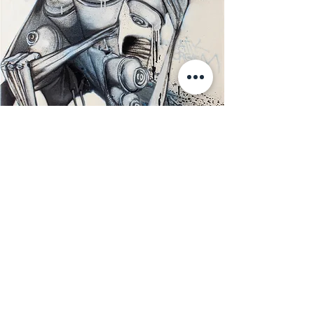
Je défends ma peinture comme
« aerosol-art » puisque la bombe
de peinture reste pour moi l’outil
idéal à la réalisation d’œuvres,
mais aussi le meilleur moyen
d’expression contemporaine.
À l’avenir, je pense pouvoir rendre
mon graffiti plus accessible
encore en l’exposant et en