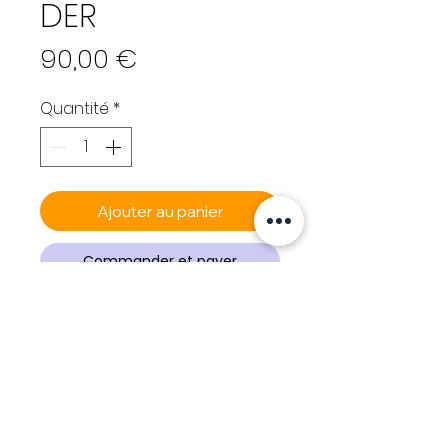
DER
Prix
90,00 €
Quantité
*
Ajouter au panier
Commander et payer
MécA, B, C, De
r
Print en couleur, édition en 40,
numéroté et signé
3 exemplaires
Terms & Conditions