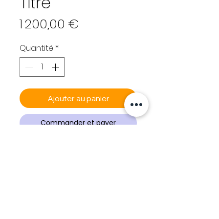
Titre
Prix
1 200,00 €
Quantité
*
Ajouter au panier
Commander et payer
KRAKEN
Sans Titre
Acrylique sur bois
82 x 98 cm
2022. Signée et datée.
Terms & Conditions
Kraken (Fr, Né en 1988)