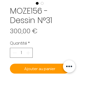
MOZE156 -
Dessin N°31
Prix
300,00 €
Quantité
*
Ajouter au panier
Commander et payer
MOZE 156
(Alexandre Pardo) - Fr
né en 1973