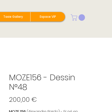
Taxie Gallery
Espace VIP
MOZE156 - Dessin
N°48
Prix
200,00 €
MOZE 156
(Alexandre Pardo) - Fr né en